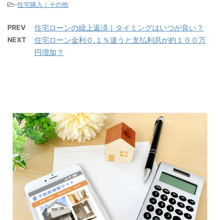
-
住宅購入｜その他
PREV
住宅ローンの繰上返済｜タイミングはいつが良い？
NEXT
住宅ローン金利０.１％違うと支払利息が約１００万
円増加？