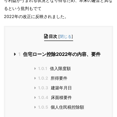
り利益がうまれる状況となり得るため、本来の趣旨と異な
るという批判もでて
2022年の改正に反映されました。
目次
[
閉じる
]
1
住宅ローン控除2022年の内容、要件
1.0.1
借入限度額
1.0.2
所得要件
1.0.3
建築年月日
1.0.4
床面積要件
1.0.5
個人住民税控除額